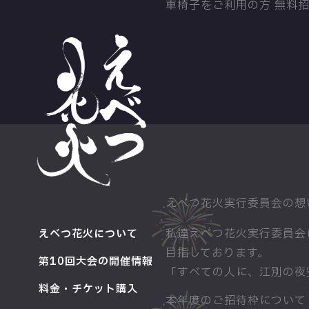
車椅子をご利用の方 無料
内
容
を
ス
キ
ッ
プ
えべつ花火実行委員会の想
私達えべつ花火実行委員会
えべつ花火について
目指しております。
第10回大会の開催情報
「すべての人に、江別の夜
料金・チケット購入
本年度のご招待枠について