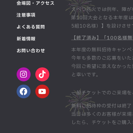
会場図・アクセス
えべつ花火では例年、障が
注意事項
第10回大会となる本年度
5組10名様）】を設けさ
よくある質問
【終了済み】「100名様
新着情報
本年度の無料招待キャンペ
お問い合わせ
今年も多数のご応募をいた
今回ご希望に添えなかった
I
F
T
Y
と幸いです。
n
a
i
o
s
c
k
u
t
e
t
t
一般チケットでのご来場を
a
b
o
u
無料ご招待枠の受付は終了
g
o
k
b
当日は多くのお客様が来場
r
o
e
a
k
したら、チケットをご購入
m