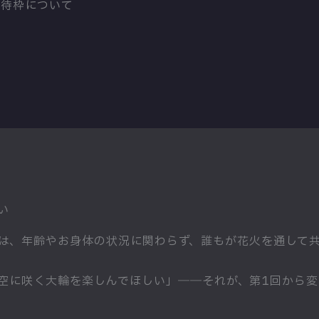
招待枠について
い
は、年齢やお身体の状況に関わらず、誰もが花火を通して
空に咲く大輪を楽しんでほしい」――それが、第1回から変