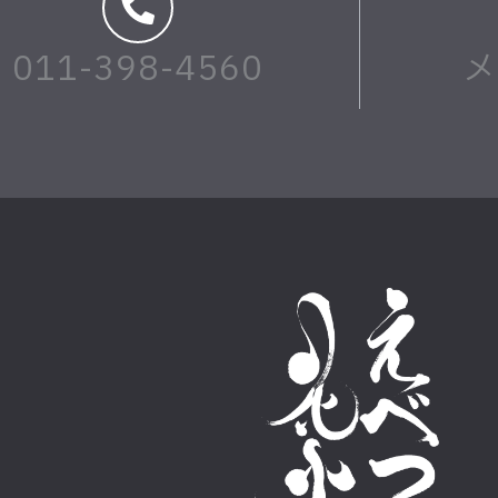
011-398-4560
メ