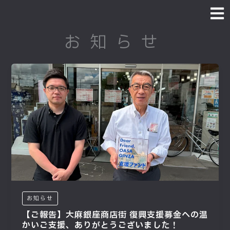
内
容
を
お知らせ
ス
キ
ッ
プ
お知らせ
【ご報告】大麻銀座商店街 復興支援募金への温
かいご支援、ありがとうございました！