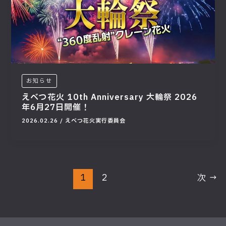
お知らせ
えべつ花火 10th Anniversary 大輪祭 2026
年6月27日開催！
2026.02.26
/
えべつ花火実行委員会
1
2
次
→